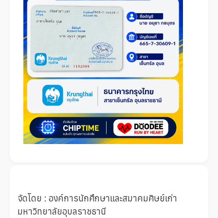
จัดโดย : องค์การนักศึกษาและสมาคมศิษย์เก่า
มหาวิทยาลัยอุบลราชธานี